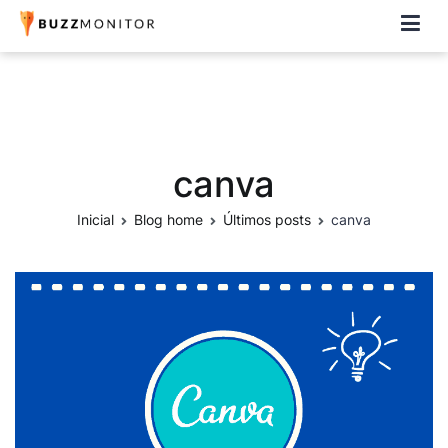
Buzzmonitor
A plataforma mais completa e flexível para social media e CRM
canva
Inicial
Blog home
Últimos posts
canva