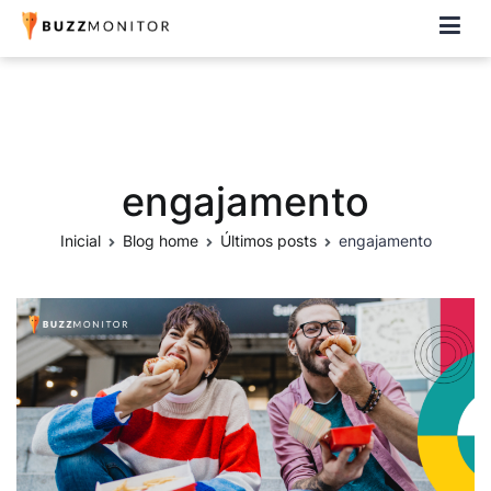
Buzzmonitor
A plataforma mais completa e flexível para social media e CRM
engajamento
Inicial
Blog home
Últimos posts
engajamento