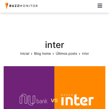
Buzzmonitor
A plataforma mais completa e flexível para social media e CRM
inter
Inicial
Blog home
Últimos posts
inter