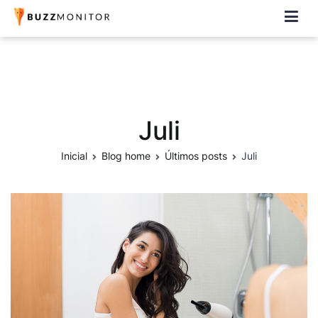
Buzzmonitor
A plataforma mais completa e flexível para social media e CRM
Juli
Inicial
Blog home
Últimos posts
Juli