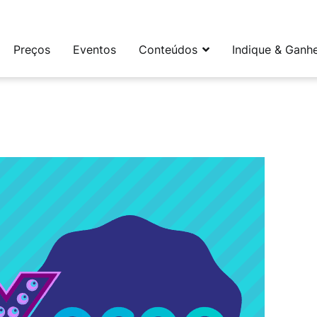
leta e flexível para social media e CRM
Preços
Eventos
Conteúdos
Indique & Ganh