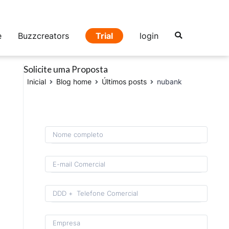
e
Buzzcreators
Trial
login
Solicite uma Proposta
Inicial
Blog home
Últimos posts
nubank
Format: (00) 0 0000-0000.