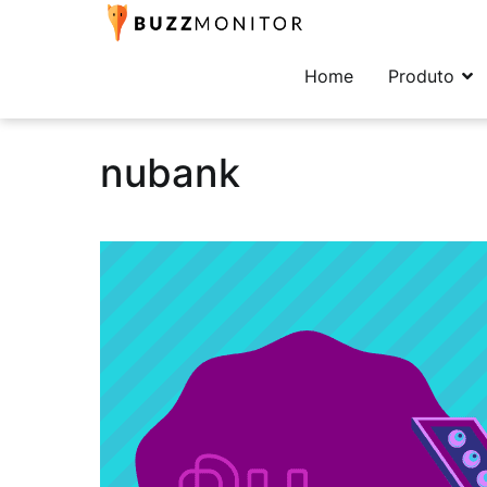
Buzzmonitor
A plataforma mais comp
Home
Produto
nubank