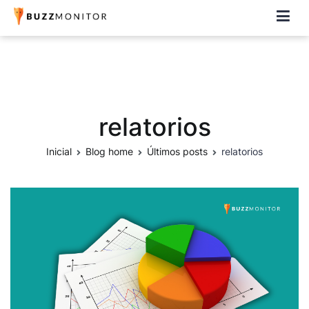
Buzzmonitor
A plataforma mais completa e flexível para social media e CRM
relatorios
Inicial
Blog home
Últimos posts
relatorios