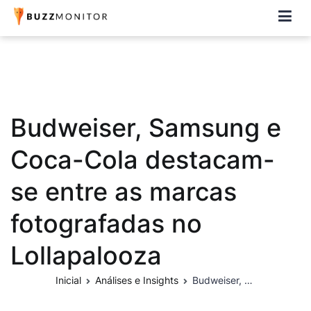
Buzzmonitor
A plataforma mais completa e flexível para social media e CRM
Budweiser, Samsung e
Coca-Cola destacam-
se entre as marcas
fotografadas no
Lollapalooza
Inicial
Análises e Insights
Budweiser, Samsung e Coca-Cola destacam-se entre as marcas fotografadas no Lollapalooza