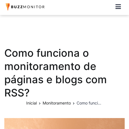
Buzzmonitor
A plataforma mais completa e flexível para social media e CRM
Como funciona o
monitoramento de
páginas e blogs com
RSS?
Inicial
Monitoramento
Como funciona o monitoramento de páginas e blogs com RSS?