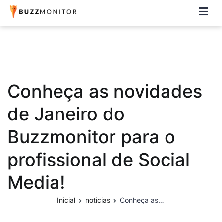
Buzzmonitor
A plataforma mais completa e flexível para social media e CRM
Conheça as novidades
de Janeiro do
Buzzmonitor para o
profissional de Social
Media!
Inicial
noticias
Conheça as novidades de Janeiro do Buzzmonitor para o profissional de Social Media!