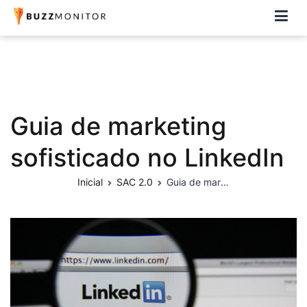
Buzzmonitor
A plataforma mais completa e flexível para social media e CRM
Guia de marketing
sofisticado no LinkedIn
Inicial
SAC 2.0
Guia de marketing sofisticado no LinkedIn