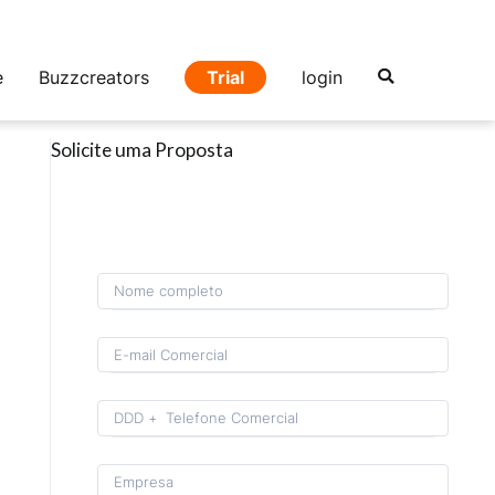
e
Buzzcreators
Trial
login
Solicite uma Proposta
Format: (00) 0 0000-0000.