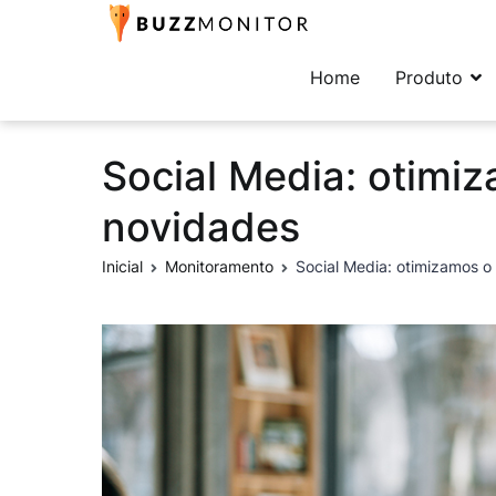
Buzzmonitor
A plataforma mais comp
Home
Produto
Social Media: otimi
novidades
Inicial
Monitoramento
Social Media: otimizamos 