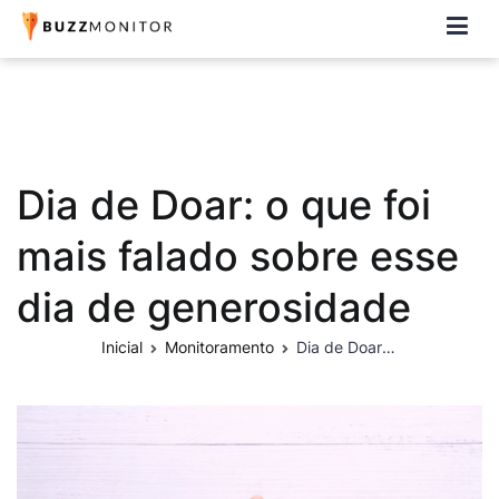
Buzzmonitor
A plataforma mais completa e flexível para social media e CRM
Dia de Doar: o que foi
mais falado sobre esse
dia de generosidade
Inicial
Monitoramento
Dia de Doar: o que foi mais falado sobre esse dia de generosidade