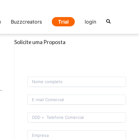
e
Buzzcreators
Trial
login
Solicite uma Proposta
rds estratégicos e gestão eficaz de produtos e influenciadores
Format: (00) 0 0000-0000.