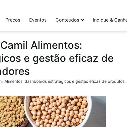
leta e flexível para social media e CRM
Preços
Eventos
Conteúdos
Indique & Ganh
Camil Alimentos:
icos e gestão eficaz de
adores
Case Buzzmonitor e Camil Alimentos: dashboa