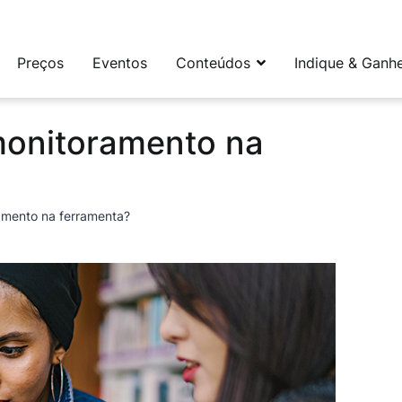
leta e flexível para social media e CRM
Preços
Eventos
Conteúdos
Indique & Ganh
monitoramento na
amento na ferramenta?