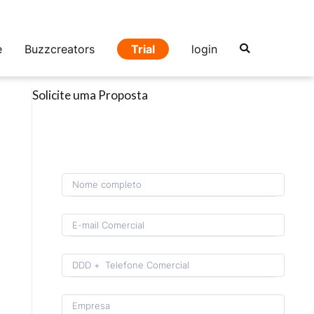
e
Buzzcreators
Trial
login
Solicite uma Proposta
Format: (00) 0 0000-0000.