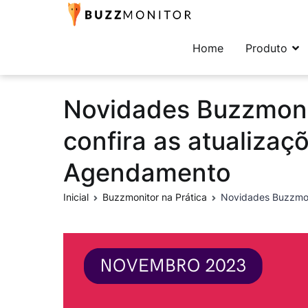
Buzzmonitor
A plataforma mais comp
Home
Produto
Novidades Buzzmoni
confira as atualiza
Agendamento
Inicial
Buzzmonitor na Prática
Novidades Buzzmon