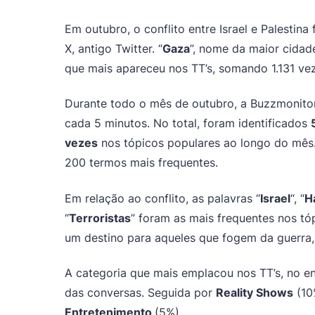
Em outubro, o conflito entre Israel e Palestina
X, antigo Twitter. “
Gaza
”, nome da maior cidad
que mais apareceu nos TT’s, somando 1.131 ve
Durante todo o mês de outubro, a Buzzmonitor
cada 5 minutos. No total, foram identificados
vezes
nos tópicos populares ao longo do mês. 
200 termos mais frequentes.
Em relação ao conflito, as palavras “
Israel
“, “
H
“
Terroristas
” foram as mais frequentes nos tó
um destino para aqueles que fogem da guerra
A categoria que mais emplacou nos TT’s, no en
das conversas. Seguida por
Reality Shows
(10
Entretenimento
(5%).