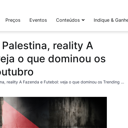
leta e flexível para social media e CRM
Preços
Eventos
Conteúdos
Indique & Ganh
 Palestina, reality A
veja o que dominou os
outubro
Guerra entre Israel e Palestina, reality A Fazenda e Futebol: veja o que dominou os Trending Topics de outubro