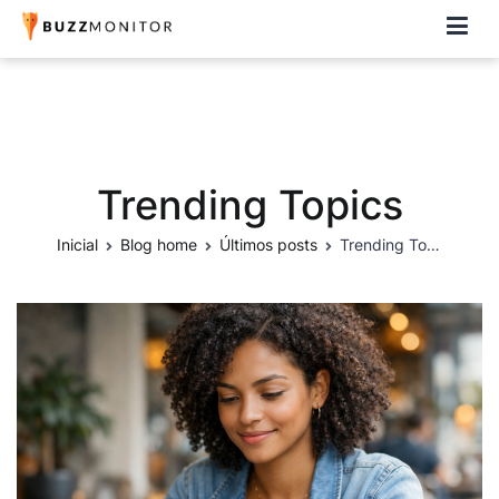
Buzzmonitor
A plataforma mais completa e flexível para social media e CRM
Trending Topics
Inicial
Blog home
Últimos posts
Trending Topics