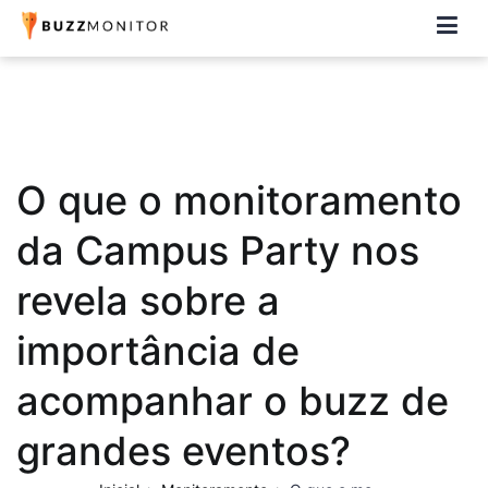
Buzzmonitor
A plataforma mais completa e flexível para social media e CRM
O que o monitoramento
da Campus Party nos
revela sobre a
importância de
acompanhar o buzz de
grandes eventos?