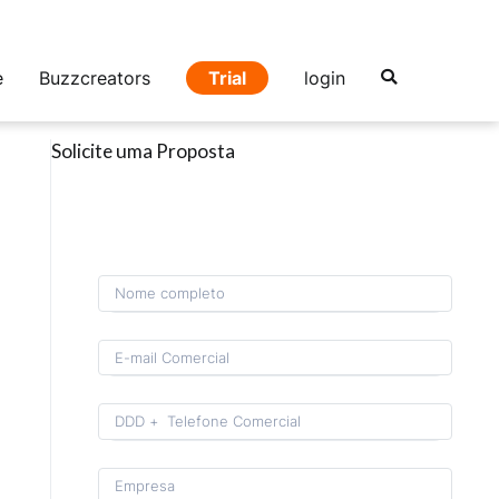
e
Buzzcreators
Trial
login
Solicite uma Proposta
Format: (00) 0 0000-0000.