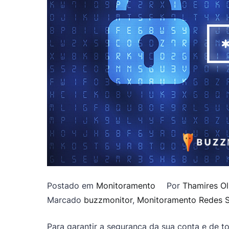
Postado em
Monitoramento
Por
Thamires Ol
Marcado
buzzmonitor
,
Monitoramento Redes S
Para garantir a segurança da sua conta e de t