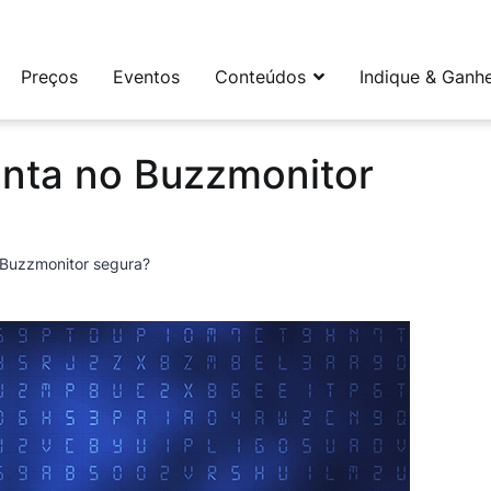
leta e flexível para social media e CRM
Preços
Eventos
Conteúdos
Indique & Ganh
nta no Buzzmonitor
Buzzmonitor segura?