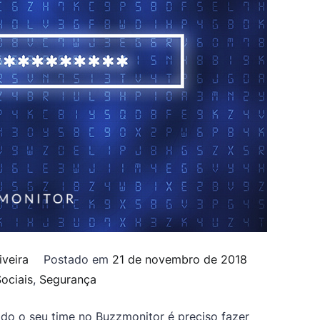
iveira
Postado em
21 de novembro de 2018
ociais
,
Segurança
odo o seu time no Buzzmonitor é preciso fazer