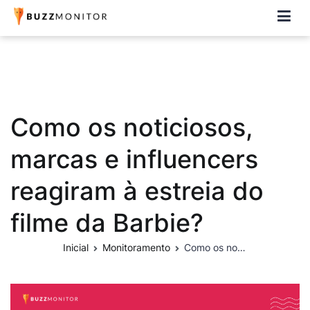
Buzzmonitor
A plataforma mais completa e flexível para social media e CRM
Como os noticiosos,
marcas e influencers
reagiram à estreia do
filme da Barbie?
Inicial
Monitoramento
Como os noticiosos, marcas e influencers reagiram à estreia do filme da Barbie?