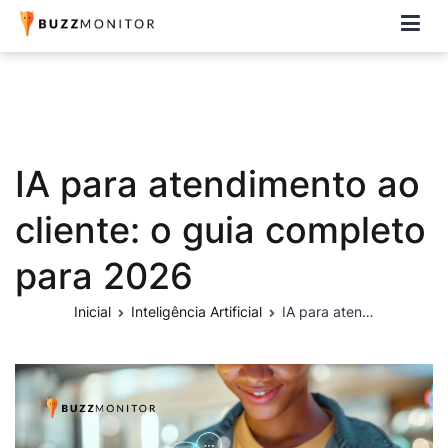
Buzzmonitor
A plataforma mais completa e flexível para social media e CRM
IA para atendimento ao
cliente: o guia completo
para 2026
Inicial
Inteligência Artificial
IA para atendimento ao cliente: o guia completo para 2026