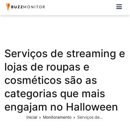
Buzzmonitor
A plataforma mais completa e flexível para social media e CRM
Serviços de streaming e
lojas de roupas e
cosméticos são as
categorias que mais
engajam no Halloween
Inicial
Monitoramento
Serviços de streaming e lojas de roupas e cosméticos são as categorias que mais engajam no Halloween