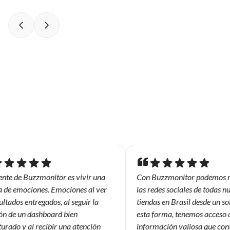
ente de Buzzmonitor es vivir una
Con Buzzmonitor podemos m
de emociones. Emociones al ver
las redes sociales de todas nu
ltados entregados, al seguir la
tiendas en Brasil desde un sol
n de un dashboard bien
esta forma, tenemos acceso a
urado y al recibir una atención
información valiosa que cont