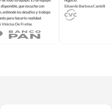
isponible, que escucha con
Eduardo Barbosa Castelli
entiende los desafíos y trabaja
to para hacerlo realidad.
inicius De Freitas