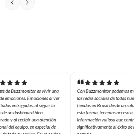
te de Buzzmonitor es vivir una
Con Buzzmonitor podemos mon
 emociones. Emociones al ver
las redes sociales de todas nuest
ados entregados, al seguir la
tiendas en Brasil desde un solo l
de un dashboard bien
esta forma, tenemos acceso a
do y al recibir una atención
información valiosa que contri
l del equipo, en especial de
significativamente al éxito de n
de todo su equipo. Es un equipo
negocio.