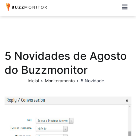
Buzzmonitor
A plataforma mais completa e flexível para social media e CRM
5 Novidades de Agosto
do Buzzmonitor
Inicial
Monitoramento
5 Novidades de Agosto do Buzzmonitor