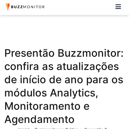
Buzzmonitor
A plataforma mais completa e flexível para social media e CRM
Presentão Buzzmonitor:
confira as atualizações
de início de ano para os
módulos Analytics,
Monitoramento e
Agendamento