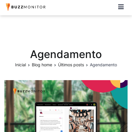
Buzzmonitor
A plataforma mais completa e flexível para social media e CRM
Agendamento
Inicial
Blog home
Últimos posts
Agendamento