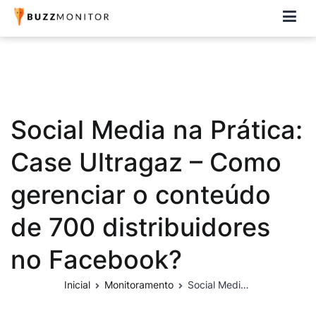
Buzzmonitor
A plataforma mais completa e flexível para social media e CRM
Social Media na Prática:
Case Ultragaz – Como
gerenciar o conteúdo
de 700 distribuidores
no Facebook?
Inicial
Monitoramento
Social Media na Prática: Case Ultragaz – Como gerenciar o conteúdo de 700 distribuidores no Facebook?