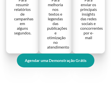
resumir
melhoria
enviar os
relatórios
nos
principais
de
textos e
insights
campanhas
legendas
das redes
em
das
sociais e
alguns
publicações
concorrentes
segundos.
e
por e-
otimização
mail
no
atendimento
Agendar uma Demonstração Grátis