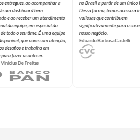
s entregues, ao acompanhar a
no Brasil a partir de um único lu
e um dashboard bem
Dessa forma, temos acesso a in
do e ao receber um atendimento
valiosas que contribuem
l da equipe, em especial do
significativamente para o sucess
e todo o seu time. É uma equipe
nosso negócio.
ponível, que ouve com atenção,
Eduardo Barbosa Castelli
 desafios e trabalha em
ara fazer acontecer.
nicius De Freitas