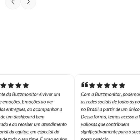
te da Buzzmonitor é viver um
Com a Buzzmonitor, podemos 
 emoções. Emoções ao ver
as redes sociais de todas as noss
os entregues, ao acompanhar a
no Brasil a partir de um único l
de um dashboard bem
Dessa forma, temos acesso a i
ado e ao receber um atendimento
valiosas que contribuem
al da equipe, em especial do
significativamente para o suces
de todo o seu time. É uma equipe
nosso negócio.