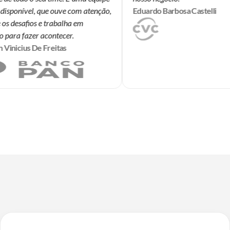
isponível, que ouve com atenção,
Eduardo Barbosa Castelli
s desafios e trabalha em
para fazer acontecer.
inicius De Freitas