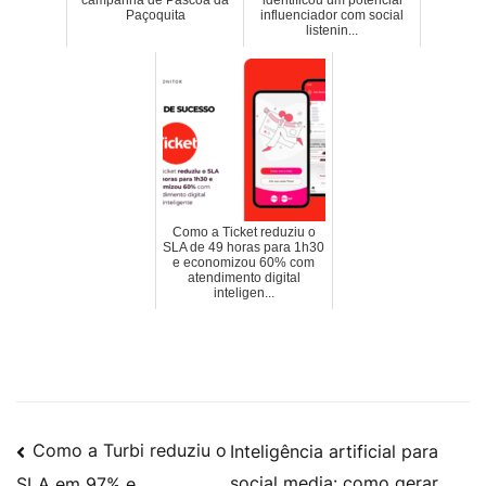
campanha de Páscoa da
identificou um potencial
Paçoquita
influenciador com social
listenin...
Como a Ticket reduziu o
SLA de 49 horas para 1h30
e economizou 60% com
atendimento digital
inteligen...
Como a Turbi reduziu o
Inteligência artificial para
social media: como gerar
SLA em 97% e