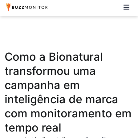
Buzzmonitor
A plataforma mais completa e flexível para social media e CRM
Como a Bionatural
transformou uma
campanha em
inteligência de marca
com monitoramento em
tempo real